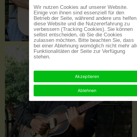
Wir nutzen Cookies auf unserer Website.
Einige von ihnen sind essenziell für den
Betrieb der Seite, während andere uns helfen
diese Website und die Nutzererfahrung zu
verbessern (Tracking Cookies). Sie können
selbst entscheiden, ob Sie die Cookies
zulassen möchten. Bitte beachten Sie, dass
bei einer Ablehnung womöglich nicht mehr all
Funktionalitäten der Seite zur Verfügung
stehen.
Akzeptieren
Ablehnen