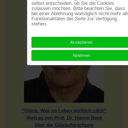
selbst entscheiden, ob Sie die Cookies
zulassen möchten. Bitte beachten Sie, dass
bei einer Ablehnung womöglich nicht mehr all
Funktionalitäten der Seite zur Verfügung
stehen.
Akzeptieren
Ablehnen
"Glück. Was im Leben wirklich zählt"
Vortrag von Prof. Dr. Hanno Beck
über die Glücksforschung