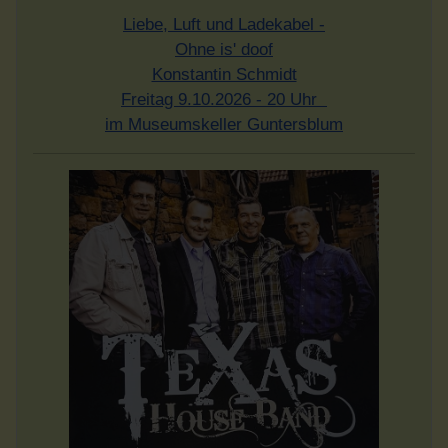
Liebe, Luft und Ladekabel -
Ohne is' doof
Konstantin Schmidt
Freitag 9.10.2026 - 20 Uhr
im Museumskeller Guntersblum