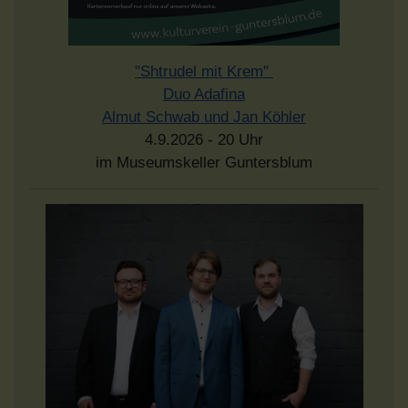
"Shtrudel mit Krem"
Duo Adafina
Almut Schwab und Jan Köhler
4.9.2026 - 20 Uhr
im Museumskeller Guntersblum