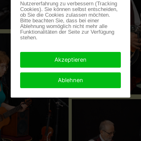
Nutzererfahrung zu verbessern (Tracking
Cookies). Sie können selbst entscheiden,
ob Sie die Cookies zulassen möchten.
Bitte beachten Sie, dass bei einer
Ablehnung womöglich nicht mehr alle
Funktionalitäten der Seite zur Verfügung
stehen.
Akzeptieren
Ablehnen