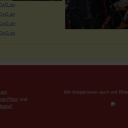
ram
Wir kooperieren auch mit Rh
nd-Pfalz
und
gital"
.