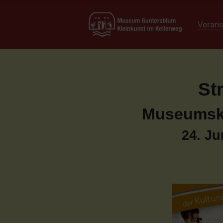
Verans
St
Museumske
24. Ju