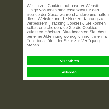
Wir nutzen Cookies auf unserer Website.
Einige von ihnen sind essenziell für den
Betrieb der Seite, während andere uns helfen
diese Website und die Nutzererfahrung zu
verbessern (Tracking Cookies). Sie können
selbst entscheiden, ob Sie die Cookies
zulassen möchten. Bitte beachten Sie, dass
bei einer Ablehnung womöglich nicht mehr all
Funktionalitäten der Seite zur Verfügung
stehen.
Akzeptieren
Ablehnen