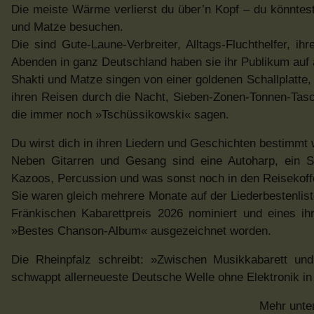
Die meiste Wärme verlierst du über’n Kopf – du könntest
und Matze besuchen.
Die sind Gute-Laune-Verbreiter, Alltags-Fluchthelfer, 
Abenden in ganz Deutschland haben sie ihr Publikum auf
Shakti und Matze singen von einer goldenen Schallplatte
ihren Reisen durch die Nacht, Sieben-Zonen-Tonnen-Tas
die immer noch »Tschüssikowski« sagen.
Du wirst dich in ihren Liedern und Geschichten bestimmt 
Neben Gitarren und Gesang sind eine Autoharp, ein St
Kazoos, Percussion und was sonst noch in den Reisekoffe
Sie waren gleich mehrere Monate auf der Liederbestenlis
Fränkischen Kabarettpreis 2026 nominiert und eines i
»Bestes Chanson-Album« ausgezeichnet worden.
Die Rheinpfalz schreibt: »Zwischen Musikkabarett und 
schwappt allerneueste Deutsche Welle ohne Elektronik i
Mehr unte