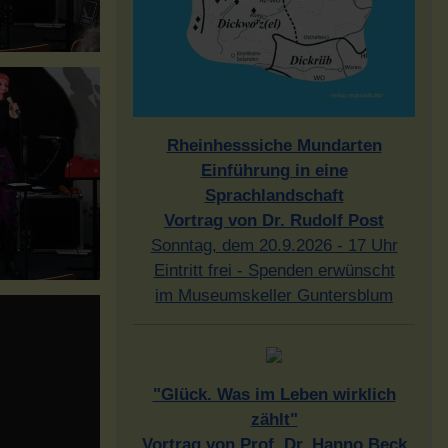
Rheinhesssiche Mundarten
Einführung in eine
Sprachlandschaft
Vortrag von Dr. Rudolf Post
Sonntag, dem 20.9.2026 - 17 Uhr
Eintritt frei - Spenden erwünscht
im Museumskeller Guntersblum
"Glück. Was im Leben wirklich
zählt"
Vortrag von Prof. Dr. Hanno Beck