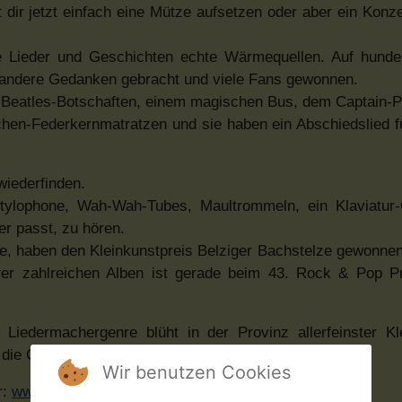
 dir jetzt einfach eine Mütze aufsetzen oder aber ein Konze
ihre Lieder und Geschichten echte Wärmequellen. Auf hunde
 andere Gedanken gebracht und viele Fans gewonnen.
, Beatles-Botschaften, einem magischen Bus, dem Captain-P
chen-Federkernmatratzen und sie haben ein Abschiedslied 
wiederfinden.
ylophone, Wah-Wah-Tubes, Maultrommeln, ein Klaviatur-
r passt, zu hören.
te, haben den Kleinkunstpreis Belziger Bachstelze gewonnen,
hrer zahlreichen Alben ist gerade beim 43. Rock & Pop P
Liedermachergenre blüht in der Provinz allerfeinster Kl
n die Gehörgänge hochamüsierter Konzertbesucher«
Wir benutzen Cookies
r:
www.shaktiundmatze.de