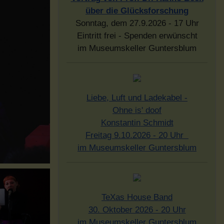
über die Glücksforschung
Sonntag, dem 27.9.2026 - 17 Uhr
Eintritt frei - Spenden erwünscht
im Museumskeller Guntersblum
Liebe, Luft und Ladekabel -
Ohne is' doof
Konstantin Schmidt
Freitag 9.10.2026 - 20 Uhr
im Museumskeller Guntersblum
TeXas House Band
30. Oktober 2026 - 20 Uhr
im Museumskeller Guntersblum