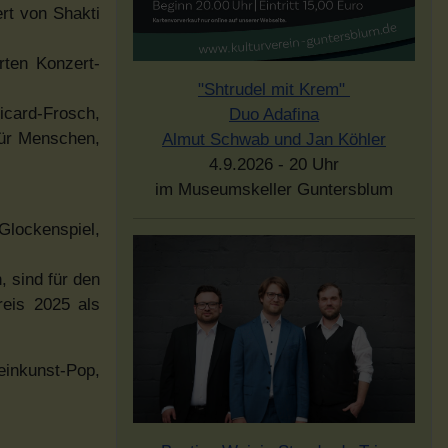
rt von Shakti
rten Konzert-
"Shtrudel mit Krem"
icard-Frosch,
Duo Adafina
für Menschen,
Almut Schwab und Jan Köhler
4.9.2026 - 20 Uhr
im Museumskeller Guntersblum
Glockenspiel,
 sind für den
reis 2025 als
einkunst-Pop,