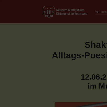
Verans
Shak
Alltags-Poes
12.06.2
im M