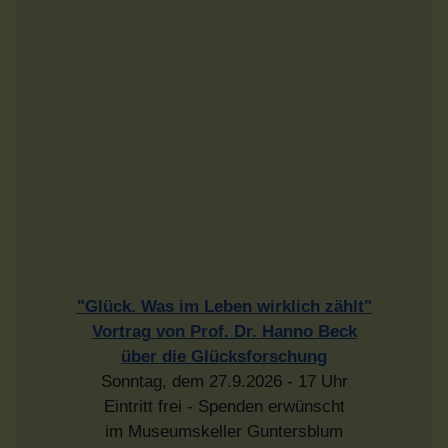
über die Glücksforschung
Sonntag, dem 27.9.2026 - 17 Uhr
Eintritt frei - Spenden erwünscht
im Museumskeller Guntersblum
Liebe, Luft und Ladekabel -
Ohne is' doof
Konstantin Schmidt
Freitag 9.10.2026 - 20 Uhr
im Museumskeller Guntersblum
TeXas House Band
30. Oktober 2026 - 20 Uhr
im Museumskeller Guntersblum