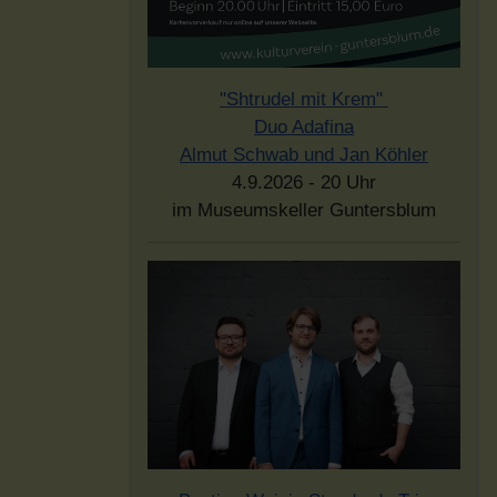
"Shtrudel mit Krem"
Duo Adafina
Almut Schwab und Jan Köhler
4.9.2026 - 20 Uhr
im Museumskeller Guntersblum