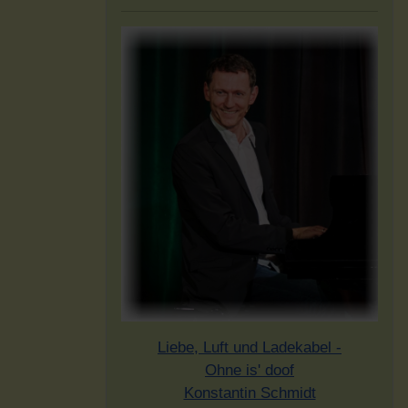
Liebe, Luft und Ladekabel -
Ohne is' doof
Konstantin Schmidt