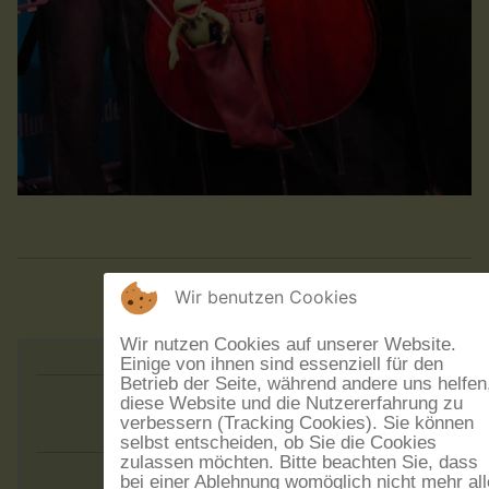
Wir benutzen Cookies
Wir nutzen Cookies auf unserer Website.
Einige von ihnen sind essenziell für den
Betrieb der Seite, während andere uns helfen
diese Website und die Nutzererfahrung zu
Augen:blick
verbessern (Tracking Cookies). Sie können
selbst entscheiden, ob Sie die Cookies
zulassen möchten. Bitte beachten Sie, dass
bei einer Ablehnung womöglich nicht mehr all