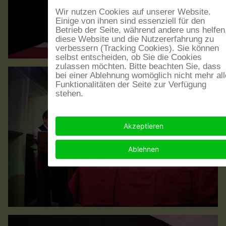
Wir nutzen Cookies auf unserer Website.
Einige von ihnen sind essenziell für den
Betrieb der Seite, während andere uns helfen
diese Website und die Nutzererfahrung zu
verbessern (Tracking Cookies). Sie können
selbst entscheiden, ob Sie die Cookies
zulassen möchten. Bitte beachten Sie, dass
bei einer Ablehnung womöglich nicht mehr all
Funktionalitäten der Seite zur Verfügung
stehen.
Akzeptieren
Ablehnen