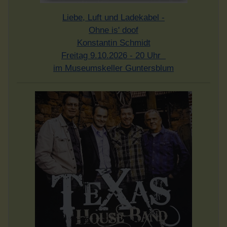
Liebe, Luft und Ladekabel -
Ohne is' doof
Konstantin Schmidt
Freitag 9.10.2026 - 20 Uhr
im Museumskeller Guntersblum