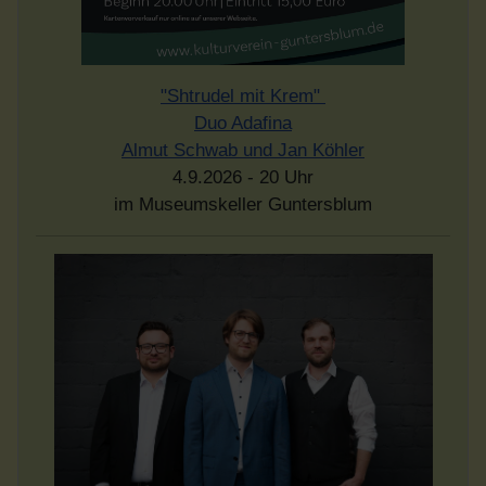
"Shtrudel mit Krem"
Duo Adafina
Almut Schwab und Jan Köhler
4.9.2026 - 20 Uhr
im Museumskeller Guntersblum