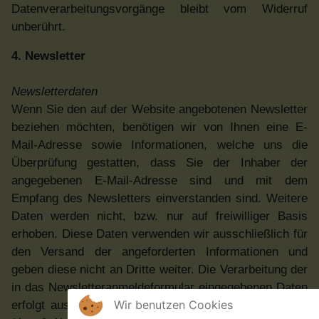
Datenverarbeitungsvorgänge bleibt vom Widerruf
unberührt.
4. Newsletter
Newsletterdaten
Wenn Sie den auf der Website angebotenen Newsletter
beziehen möchten, benötigen wir von Ihnen eine E-
Mail-Adresse sowie Informationen, welche uns die
Überprüfung gestatten, dass Sie der Inhaber der
angegebenen E-Mail-Adresse sind und mit dem
Empfang des Newsletters einverstanden sind. Weitere
Daten werden nicht, bzw. nur auf freiwilliger Basis
erhoben. Diese Daten verwenden wir ausschließlich für
den Versand der angeforderten Informationen und
geben diese nicht an Dritte weiter. Die Verarbeitung der
in das Newsletteranmeldeformular eingegebenen Daten
Wir benutzen Cookies
erfolgt ausschließlich auf Grundlage Ihrer Einwilligung