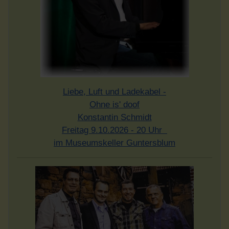
Liebe, Luft und Ladekabel -
Ohne is' doof
Konstantin Schmidt
Freitag 9.10.2026 - 20 Uhr
im Museumskeller Guntersblum