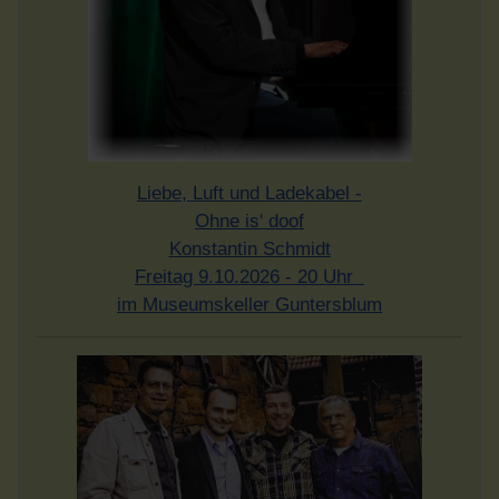
Liebe, Luft und Ladekabel -
Ohne is' doof
Konstantin Schmidt
Freitag 9.10.2026 - 20 Uhr
im Museumskeller Guntersblum