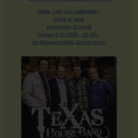
Liebe, Luft und Ladekabel -
Ohne is' doof
Konstantin Schmidt
Freitag 9.10.2026 - 20 Uhr
im Museumskeller Guntersblum