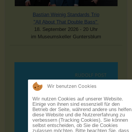
Bastian Weinig Standards Trio
"All About That Double Bass"
18. September 2026 - 20 Uhr
im Museumskeller Guntersblum
Wir benutzen Cookies
Wir nutzen Cookies auf unserer Website.
Einige von ihnen sind essenziell für den
Betrieb der Seite, während andere uns helfen
diese Website und die Nutzererfahrung zu
verbessern (Tracking Cookies). Sie können
selbst entscheiden, ob Sie die Cookies
zulassen möchten. Bitte beachten Sie, dass