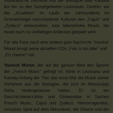
musikalische Zeitreise von der Bretagne über Kanada
bis hin zu den Sumpfgebieten Louisianas. Dorthin, wo
die „Acadiens“ im Laufe der Jahrhunderte im
Schmelztiegel verschiedener Kulturen den „Cajun“ und
„Zydeco“ entwickelten, eine lebensfrohe Musik, die
heute noch zu vielfältigen Anlässen gespielt wird.
Für alle Fans noch eine andere gute Nachricht: Yannick
Monot bringt seine aktuellen CDs „Fais à ton idée“ und
„En chemin“ mit.
Yannick Monot
, der auf der ganzen Welt den Spuren
der „French Music“ gefolgt ist, hörte in Louisiana und
Kanada Anfang der 70er das erste Mal die Musik seiner
Vorfahren aus der Bretagne, die sich im Mississippi
Delta niedergelassen hatten. Er ist ein
Geschichtenerzähler und Globetrotter in Sachen
French Music, Cajun und Zydeco. Hervorragendes,
virtuoses Spiel auf dem Akkordeon, der Gitarre und der