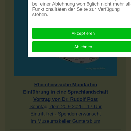
bei einer Ablehnung womöglich nicht mehr all
Funktionalitäten der Seite zur Verfügung
stehen.
Akzeptieren
Ablehnen
Rheinhesssiche Mundarten
Einführung in eine Sprachlandschaft
Vortrag von Dr. Rudolf Post
Sonntag, dem 20.9.2026 - 17 Uhr
Eintritt frei - Spenden erwünscht
im Museumskeller Guntersblum