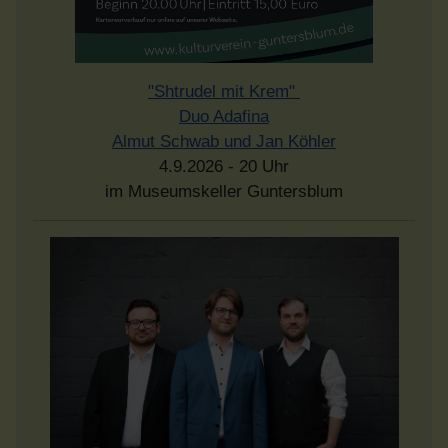
"Shtrudel mit Krem"
Duo Adafina
Almut Schwab und Jan Köhler
4.9.2026 - 20 Uhr
im Museumskeller Guntersblum