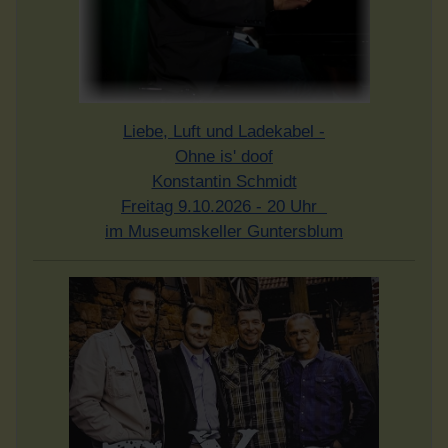
Liebe, Luft und Ladekabel -
Ohne is' doof
Konstantin Schmidt
Freitag 9.10.2026 - 20 Uhr
im Museumskeller Guntersblum