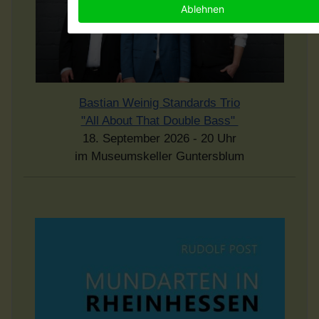
Ablehnen
Bastian Weinig Standards Trio
"All About That Double Bass"
18. September 2026 - 20 Uhr
im Museumskeller Guntersblum