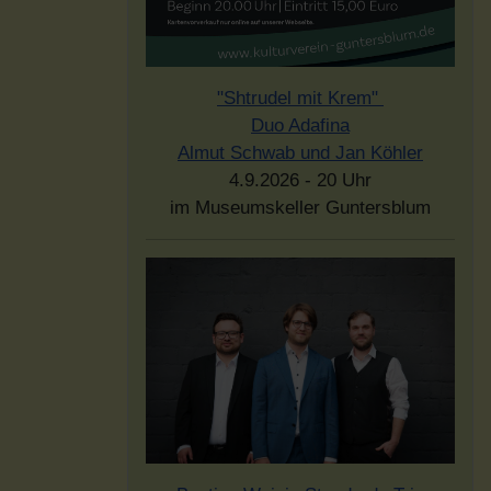
"Shtrudel mit Krem"
Duo Adafina
Almut Schwab und Jan Köhler
4.9.2026 - 20 Uhr
im Museumskeller Guntersblum