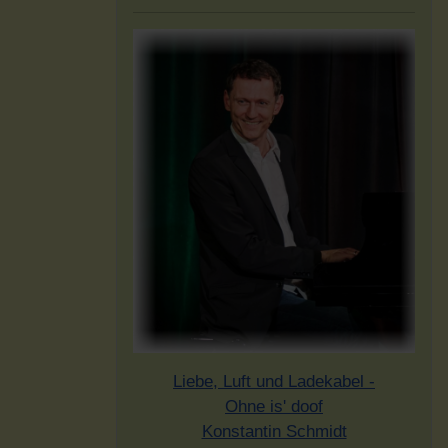
Liebe, Luft und Ladekabel -
Ohne is' doof
Konstantin Schmidt