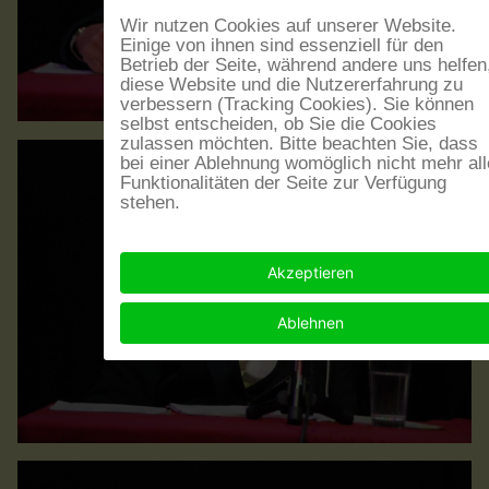
Wir nutzen Cookies auf unserer Website.
Einige von ihnen sind essenziell für den
Betrieb der Seite, während andere uns helfen
diese Website und die Nutzererfahrung zu
verbessern (Tracking Cookies). Sie können
selbst entscheiden, ob Sie die Cookies
zulassen möchten. Bitte beachten Sie, dass
bei einer Ablehnung womöglich nicht mehr all
Funktionalitäten der Seite zur Verfügung
stehen.
Akzeptieren
Ablehnen