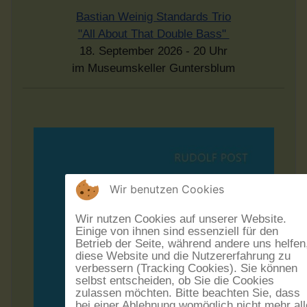
Bastian Weinig Standards Trio
"All About That Double Bass"
18. September 2026 - 20 Uhr
im Museumskeller Guntersblum
Wir benutzen Cookies
Wir nutzen Cookies auf unserer Website.
Einige von ihnen sind essenziell für den
Betrieb der Seite, während andere uns helfen
diese Website und die Nutzererfahrung zu
verbessern (Tracking Cookies). Sie können
selbst entscheiden, ob Sie die Cookies
zulassen möchten. Bitte beachten Sie, dass
bei einer Ablehnung womöglich nicht mehr all