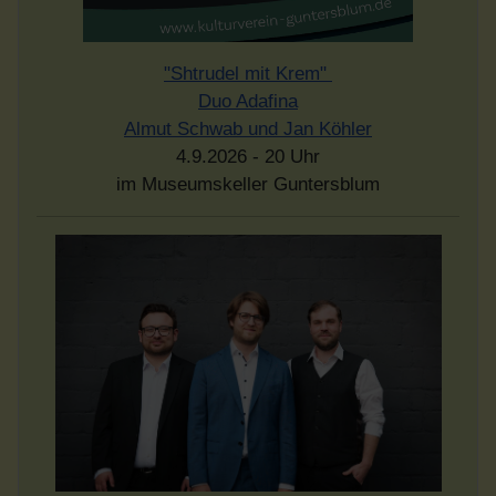
"Shtrudel mit Krem"
Duo Adafina
Almut Schwab und Jan Köhler
4.9.2026 - 20 Uhr
im Museumskeller Guntersblum