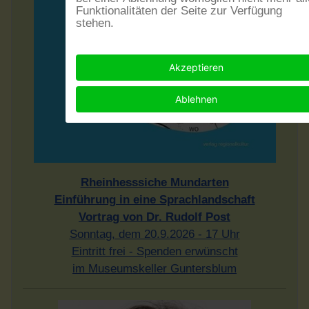
Funktionalitäten der Seite zur Verfügung
stehen.
Akzeptieren
Ablehnen
Rheinhesssiche Mundarten
Einführung in eine Sprachlandschaft
Vortrag von Dr. Rudolf Post
Sonntag, dem 20.9.2026 - 17 Uhr
Eintritt frei - Spenden erwünscht
im Museumskeller Guntersblum