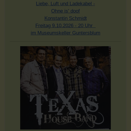
Liebe, Luft und Ladekabel -
Ohne is' doof
Konstantin Schmidt
Freitag 9.10.2026 - 20 Uhr
im Museumskeller Guntersblum