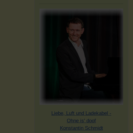
Liebe, Luft und Ladekabel -
Ohne is' doof
Konstantin Schmidt