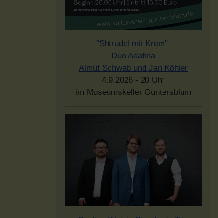
"Shtrudel mit Krem"
Duo Adafina
Almut Schwab und Jan Köhler
4.9.2026 - 20 Uhr
im Museumskeller Guntersblum