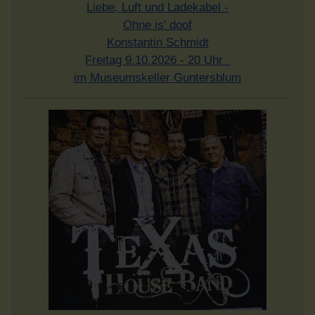
Liebe, Luft und Ladekabel -
Ohne is' doof
Konstantin Schmidt
Freitag 9.10.2026 - 20 Uhr
im Museumskeller Guntersblum