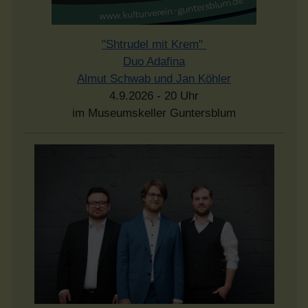
"Shtrudel mit Krem"
Duo Adafina
Almut Schwab und Jan Köhler
4.9.2026 - 20 Uhr
im Museumskeller Guntersblum