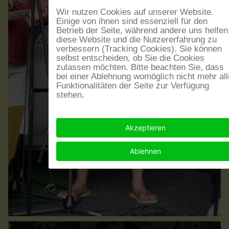
Wir nutzen Cookies auf unserer Website.
Einige von ihnen sind essenziell für den
Betrieb der Seite, während andere uns helfen
diese Website und die Nutzererfahrung zu
verbessern (Tracking Cookies). Sie können
selbst entscheiden, ob Sie die Cookies
zulassen möchten. Bitte beachten Sie, dass
bei einer Ablehnung womöglich nicht mehr all
Funktionalitäten der Seite zur Verfügung
stehen.
Akzeptieren
Ablehnen