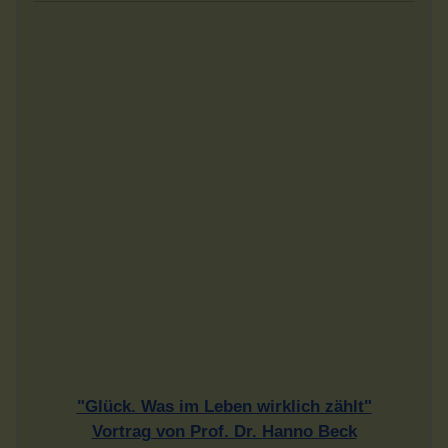
"Glück. Was im Leben wirklich zählt"
Vortrag von Prof. Dr. Hanno Beck
über die Glücksforschung
Sonntag, dem 27.9.2026 - 17 Uhr
Eintritt frei - Spenden erwünscht
im Museumskeller Guntersblum
Liebe, Luft und Ladekabel -
Ohne is' doof
Konstantin Schmidt
Freitag 9.10.2026 - 20 Uhr
im Museumskeller Guntersblum