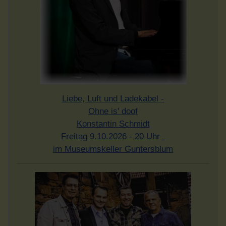
Liebe, Luft und Ladekabel -
Ohne is' doof
Konstantin Schmidt
Freitag 9.10.2026 - 20 Uhr
im Museumskeller Guntersblum