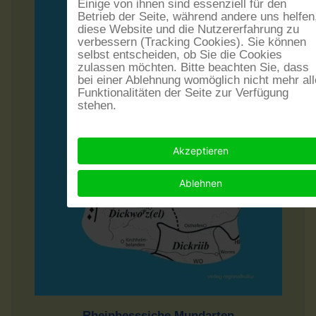
Einige von ihnen sind essenziell für den
Betrieb der Seite, während andere uns helfen
diese Website und die Nutzererfahrung zu
verbessern (Tracking Cookies). Sie können
selbst entscheiden, ob Sie die Cookies
zulassen möchten. Bitte beachten Sie, dass
bei einer Ablehnung womöglich nicht mehr all
Funktionalitäten der Seite zur Verfügung
stehen.
Akzeptieren
Ablehnen
Rheinhesssiche Mundarten