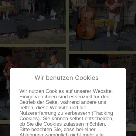
Wir benutzen Cookies
Wir nutzen Cookies auf unserer Website.
Einige von ihnen sind essenziell für den
Betrieb der Seite, während andere uns
helfen, diese Website und die
Nutzererfahrung zu verbessern (Tracking
Cookies). Sie können selbst entscheiden,
ob Sie die Cookies zulassen möchten.
Bitte beachten Sie, dass bei einer
Ablehnung womöglich nicht mehr alle