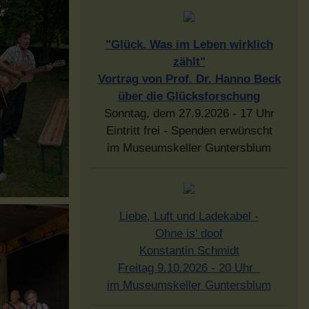
"Glück. Was im Leben wirklich
zählt"
Vortrag von Prof. Dr. Hanno Beck
über die Glücksforschung
Sonntag, dem 27.9.2026 - 17 Uhr
Eintritt frei - Spenden erwünscht
im Museumskeller Guntersblum
Liebe, Luft und Ladekabel -
Ohne is' doof
Konstantin Schmidt
Freitag 9.10.2026 - 20 Uhr
im Museumskeller Guntersblum