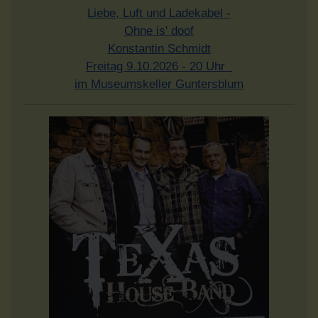
Liebe, Luft und Ladekabel -
Ohne is' doof
Konstantin Schmidt
Freitag 9.10.2026 - 20 Uhr
im Museumskeller Guntersblum