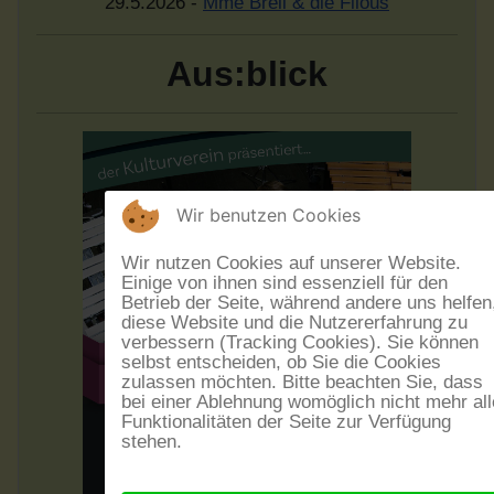
29.5.2026 -
Mme Brell & die Filous
Aus:blick
Wir benutzen Cookies
Wir nutzen Cookies auf unserer Website.
Einige von ihnen sind essenziell für den
Betrieb der Seite, während andere uns helfen
diese Website und die Nutzererfahrung zu
verbessern (Tracking Cookies). Sie können
selbst entscheiden, ob Sie die Cookies
zulassen möchten. Bitte beachten Sie, dass
bei einer Ablehnung womöglich nicht mehr all
Funktionalitäten der Seite zur Verfügung
stehen.