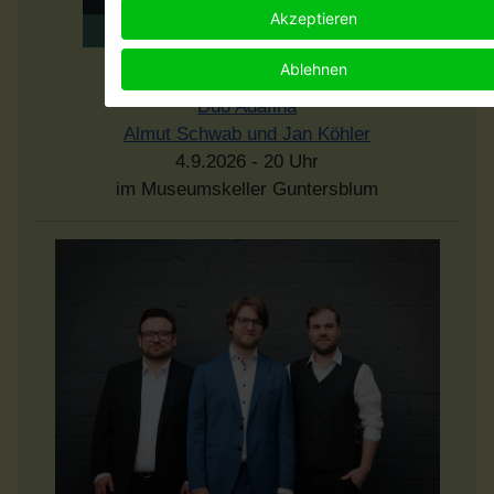
Akzeptieren
Ablehnen
"Shtrudel mit Krem"
Duo Adafina
Almut Schwab und Jan Köhler
4.9.2026 - 20 Uhr
im Museumskeller Guntersblum