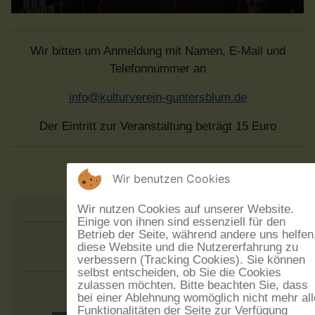
Wir bitten um Anmeldung mit Namen, E-Mail und
Telefonnummer an
info@kulturverein-guntersblum.de
Der Eintritt zur Veranstaltung beträgt 15 Euro
Wir benutzen Cookies
Wir nutzen Cookies auf unserer Website.
Einige von ihnen sind essenziell für den
Betrieb der Seite, während andere uns helfen
Augen:blick
diese Website und die Nutzererfahrung zu
verbessern (Tracking Cookies). Sie können
selbst entscheiden, ob Sie die Cookies
zulassen möchten. Bitte beachten Sie, dass
bei einer Ablehnung womöglich nicht mehr all
Funktionalitäten der Seite zur Verfügung