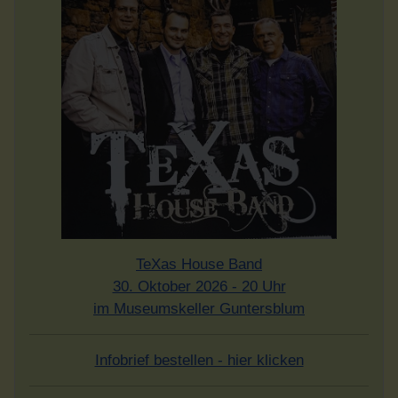
TeXas House Band
30. Oktober 2026 - 20 Uhr
im Museumskeller Guntersblum
Infobrief bestellen - hier klicken