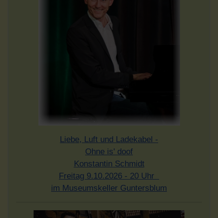
Liebe, Luft und Ladekabel -
Ohne is' doof
Konstantin Schmidt
Freitag 9.10.2026 - 20 Uhr
im Museumskeller Guntersblum