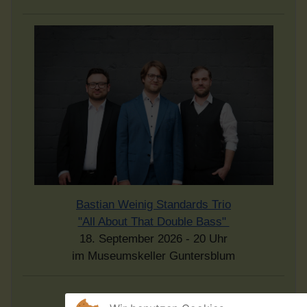
Bastian Weinig Standards Trio
"All About That Double Bass"
18. September 2026 - 20 Uhr
im Museumskeller Guntersblum