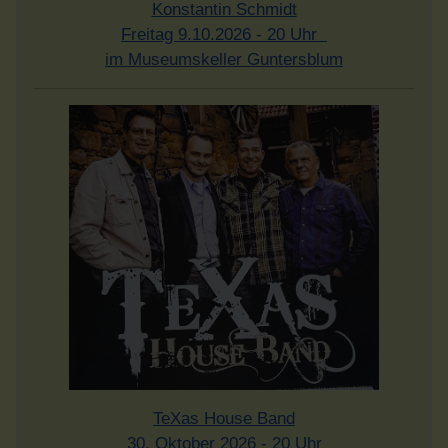
Konstantin Schmidt
Freitag 9.10.2026 - 20 Uhr
im Museumskeller Guntersblum
TeXas House Band
30. Oktober 2026 - 20 Uhr