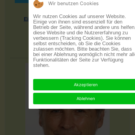
Wir benutzen Cookies
Rheinhesssiche Mundarten
Wir nutzen Cookies auf unserer Website.
Einführung in eine Sprachlandschaft
Einige von ihnen sind essenziell für den
Vortrag von Dr. Rudolf Post
Betrieb der Seite, während andere uns helfen
diese Website und die Nutzererfahrung zu
Sonntag, dem 20.9.2026 - 17 Uhr
verbessern (Tracking Cookies). Sie können
Eintritt frei - Spenden erwünscht
selbst entscheiden, ob Sie die Cookies
zulassen möchten. Bitte beachten Sie, dass
im Museumskeller Guntersblum
bei einer Ablehnung womöglich nicht mehr all
Funktionalitäten der Seite zur Verfügung
stehen.
Akzeptieren
Ablehnen