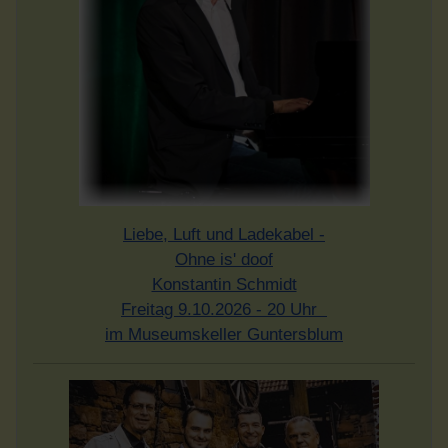
Liebe, Luft und Ladekabel -
Ohne is' doof
Konstantin Schmidt
Freitag 9.10.2026 - 20 Uhr
im Museumskeller Guntersblum