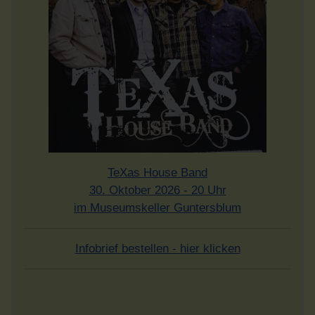
TeXas House Band
30. Oktober 2026 - 20 Uhr
im Museumskeller Guntersblum
Infobrief bestellen - hier klicken