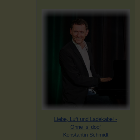
Liebe, Luft und Ladekabel -
Ohne is' doof
Konstantin Schmidt