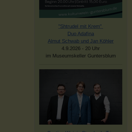
"Shtrudel mit Krem"
Duo Adafina
Almut Schwab und Jan Köhler
4.9.2026 - 20 Uhr
im Museumskeller Guntersblum