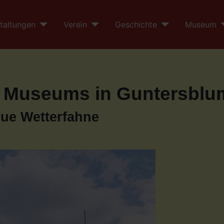
taltungen
Verein
Geschichte
Museum
s Museums in Guntersblu
eue Wetterfahne