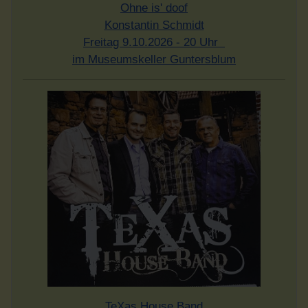
Ohne is' doof
Konstantin Schmidt
Freitag 9.10.2026 - 20 Uhr
im Museumskeller Guntersblum
TeXas House Band