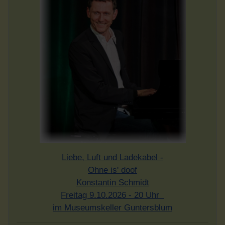
Liebe, Luft und Ladekabel -
Ohne is' doof
Konstantin Schmidt
Freitag 9.10.2026 - 20 Uhr
im Museumskeller Guntersblum