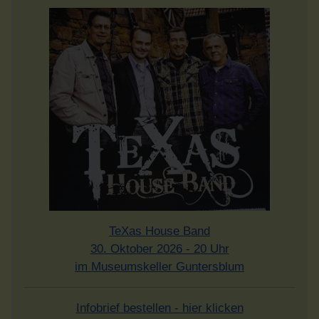
TeXas House Band
30. Oktober 2026 - 20 Uhr
im Museumskeller Guntersblum
Infobrief bestellen - hier klicken