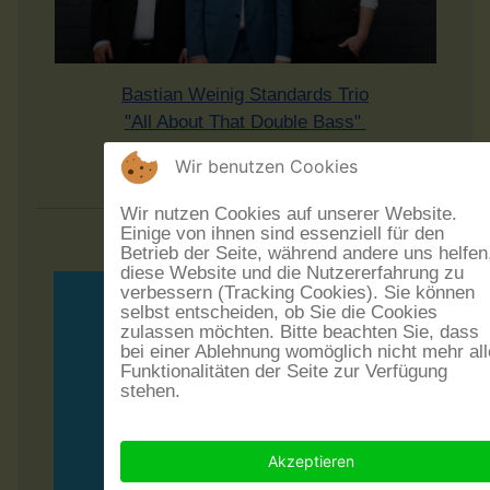
Bastian Weinig Standards Trio
"All About That Double Bass"
18. September 2026 - 20 Uhr
Wir benutzen Cookies
im Museumskeller Guntersblum
Wir nutzen Cookies auf unserer Website.
Einige von ihnen sind essenziell für den
Betrieb der Seite, während andere uns helfen
diese Website und die Nutzererfahrung zu
verbessern (Tracking Cookies). Sie können
selbst entscheiden, ob Sie die Cookies
zulassen möchten. Bitte beachten Sie, dass
bei einer Ablehnung womöglich nicht mehr all
Funktionalitäten der Seite zur Verfügung
stehen.
Akzeptieren