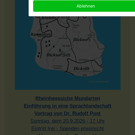
Ablehnen
Rheinhesssiche Mundarten
Einführung in eine Sprachlandschaft
Vortrag von Dr. Rudolf Post
Sonntag, dem 20.9.2026 - 17 Uhr
Eintritt frei - Spenden erwünscht