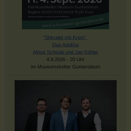
"Shtrudel mit Krem"
Duo Adafina
Almut Schwab und Jan Köhler
4.9.2026 - 20 Uhr
im Museumskeller Guntersblum