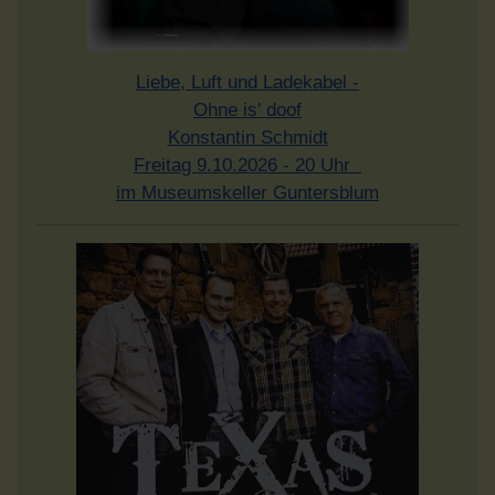
Liebe, Luft und Ladekabel -
Ohne is' doof
Konstantin Schmidt
Freitag 9.10.2026 - 20 Uhr
im Museumskeller Guntersblum