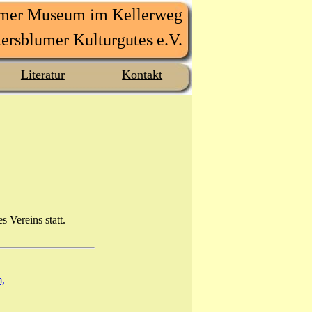
umer Museum im Kellerweg
ersblumer Kulturgutes e.V.
Literatur
Kontakt
 Vereins statt.
,