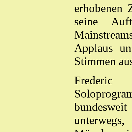
erhobenen Z
seine Auft
Mainstreams
Applaus un
Stimmen au
Frederic
Soloprogra
bundeswe
unterwegs