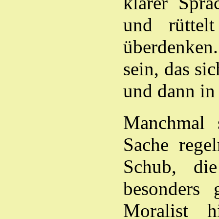
klarer Spr
und rüttel
überdenken.
sein, das s
und dann in 
Manchmal s
Sache regel
Schub, di
besonders 
Moralist h