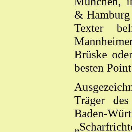
München, i
& Hamburg o
Texter bel
Mannheimer
Brüske oder
besten Point
Ausgezeichne
Träger des
Baden-Wü
„Scharfrich