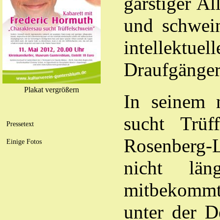
garstiger Al
und schwein
intellektu
Draufgänge
Plakat vergrößern
In seinem 
sucht Trüf
Pressetext
Rosenberg-L
Einige Fotos
nicht län
mitbekommt
unter der D