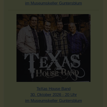
im Museumskeller Guntersblum
TeXas House Band
30. Oktober 2026 - 20 Uhr
im Museumskeller Guntersblum