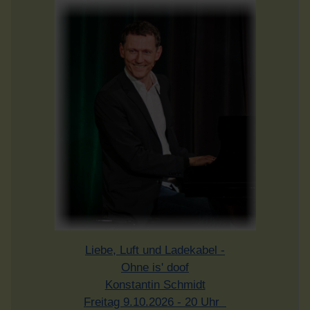
Liebe, Luft und Ladekabel -
Ohne is' doof
Konstantin Schmidt
Freitag 9.10.2026 - 20 Uhr