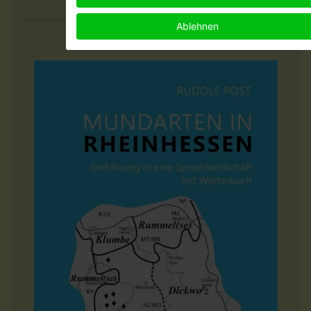
im Museumskeller Guntersblum
Ablehnen