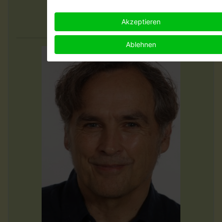
Eintritt frei - Spenden erwünscht
Akzeptieren
im Museumskeller Guntersblum
Ablehnen