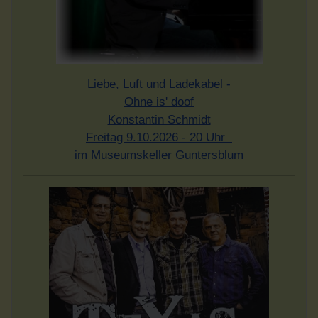
Liebe, Luft und Ladekabel -
Ohne is' doof
Konstantin Schmidt
Freitag 9.10.2026 - 20 Uhr
im Museumskeller Guntersblum