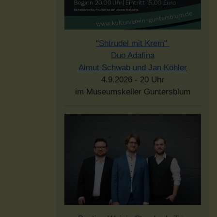
"Shtrudel mit Krem"
Duo Adafina
Almut Schwab und Jan Köhler
4.9.2026 - 20 Uhr
im Museumskeller Guntersblum