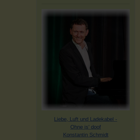
Liebe, Luft und Ladekabel -
Ohne is' doof
Konstantin Schmidt