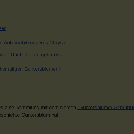
ser
des Automobilkonzerns Chrysler
inde Guntersblum gehörend
ehemaligen Guntersblumern)
bt es eine Sammlung mit dem Namen
"Guntersblumer Schriftt
Geschichte Guntersblum hat.