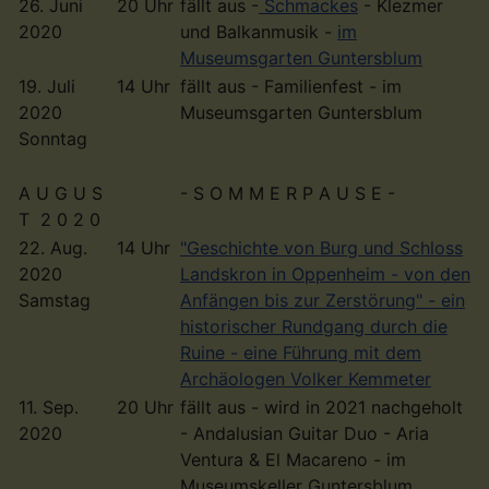
26. Juni
20 Uhr
fällt aus -
Schmackes
- Klezmer
2020
und Balkanmusik -
im
Museumsgarten Guntersblum
19. Juli
14 Uhr
fällt aus - Familienfest - im
2020
Museumsgarten Guntersblum
Sonntag
A U G U S
- S O M M E R P A U S E -
T 2 0 2 0
22. Aug.
14 Uhr
"Geschichte von Burg und Schloss
2020
Landskron in Oppenheim - von den
Samstag
Anfängen bis zur Zerstörung" - ein
historischer Rundgang durch die
Ruine - eine Führung mit dem
Archäologen Volker Kemmeter
11. Sep.
20 Uhr
fällt aus - wird in 2021 nachgeholt
2020
- Andalusian Guitar Duo - Aria
Ventura & El Macareno - im
Museumskeller Guntersblum