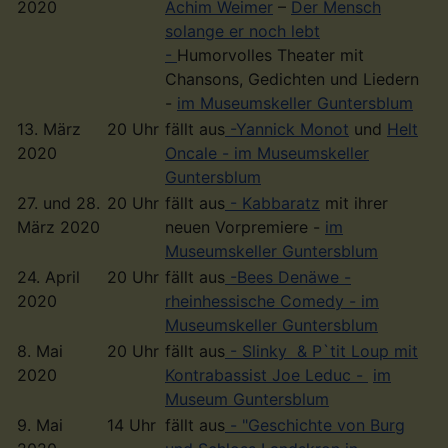
2020
Achim Weimer
–
Der Mensch
solange er noch lebt
-
Humorvolles Theater mit
Chansons, Gedichten und Liedern
-
im Museumskeller Guntersblum
13. März
20 Uhr
fällt aus
-Yannick Monot
und
Helt
2020
Oncale -
im Museumskeller
Guntersblum
27. und 28.
20 Uhr
fällt aus
- Kabbaratz
mit ihrer
März 2020
neuen Vorpremiere -
im
Museumskeller Guntersblum
24. April
20 Uhr
fällt aus
-Bees Denäwe -
2020
rheinhessische Comedy - im
Museumskeller Guntersblum
8. Mai
20 Uhr
fällt aus
- Slinky & P`tit Loup mit
2020
Kontrabassist Joe Leduc -
im
Museum Guntersblum
9. Mai
14 Uhr
fällt aus
- "Geschichte von Burg