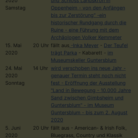
2020
und Schloss Landskron in
Samstag
Oppenheim - von den Anfängen
bis zur Zerstörung" -ein
historischer Rundgang durch die
Ruine - eine Führung mit dem
Archäologen Volker Kemmeter
15. Mai
20 Uhr
fällt aus
-Inka Meyer
-
Der Teufel
2020
trägt Parka
- Kabarett -
im
Museumskeller Guntersblum
24. Mai
14 Uhr
wird verschoben ins neue Jahr -
2020
genauer Termin steht noch nicht
Sonntag
fest - Eröffnung der Ausstellung
"Land in Bewegung - 10.000 Jahre
Sand zwischen Gimbsheim und
Guntersblum" - im Museum
Guntersblum - bis zum 2. August
2020
5. Juni
20 Uhr
fällt aus - American- & Irish Folk,
2020
Bluegrass, Country und Klassik