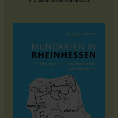
im Museumskeller Guntersblum