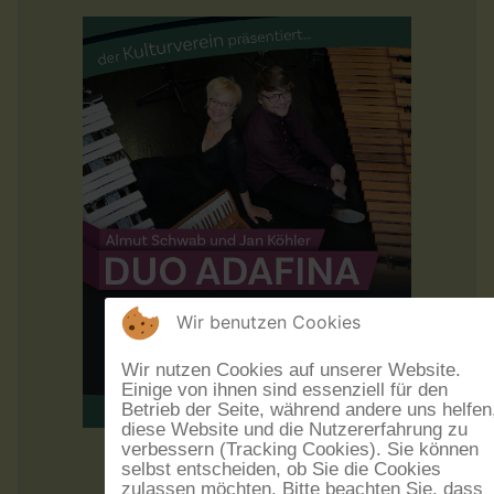
Wir benutzen Cookies
Wir nutzen Cookies auf unserer Website.
Einige von ihnen sind essenziell für den
Betrieb der Seite, während andere uns helfen
diese Website und die Nutzererfahrung zu
verbessern (Tracking Cookies). Sie können
"Shtrudel mit Krem"
selbst entscheiden, ob Sie die Cookies
Duo Adafina
zulassen möchten. Bitte beachten Sie, dass