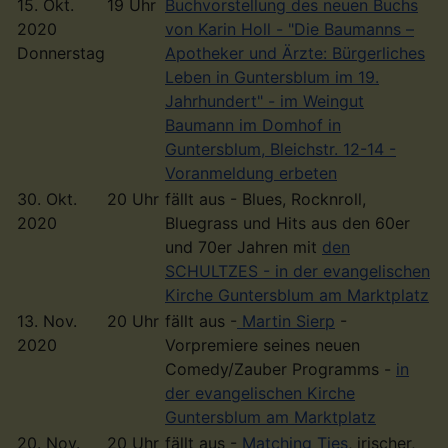
15. Okt.
19 Uhr
Buchvorstellung des neuen Buchs
2020
von Karin Holl - "Die Baumanns –
Donnerstag
Apotheker und Ärzte: Bürgerliches
Leben in Guntersblum im 19.
Jahrhundert" - im Weingut
Baumann im Domhof in
Guntersblum, Bleichstr. 12-14 -
Voranmeldung erbeten
30. Okt.
20 Uhr
fällt aus - Blues, Rocknroll,
2020
Bluegrass und Hits aus den 60er
und 70er Jahren mit
den
SCHULTZES -
in der evangelischen
Kirche Guntersblum am Marktplatz
13. Nov.
20 Uhr
fällt aus -
Martin Sierp
-
2020
Vorpremiere seines neuen
Comedy/Zauber Programms -
in
der evangelischen Kirche
Guntersblum am Marktplatz
20. Nov.
20 Uhr
fällt aus -
Matching Ties
, irischer,