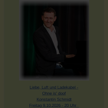
Liebe, Luft und Ladekabel -
Ohne is' doof
Konstantin Schmidt
Freitag 9.10.2026 - 20 Uhr