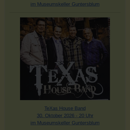
im Museumskeller Guntersblum
TeXas House Band
30. Oktober 2026 - 20 Uhr
im Museumskeller Guntersblum