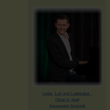
Liebe, Luft und Ladekabel -
Ohne is' doof
Konstantin Schmidt