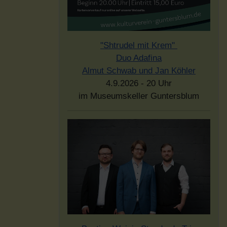
"Shtrudel mit Krem"
Duo Adafina
Almut Schwab und Jan Köhler
4.9.2026 - 20 Uhr
im Museumskeller Guntersblum