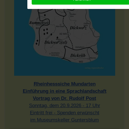
Rheinhesssiche Mundarten
Einführung in eine Sprachlandschaft
Vortrag von Dr. Rudolf Post
Sonntag, dem 20.9.2026 - 17 Uhr
Eintritt frei - Spenden erwünscht
im Museumskeller Guntersblum