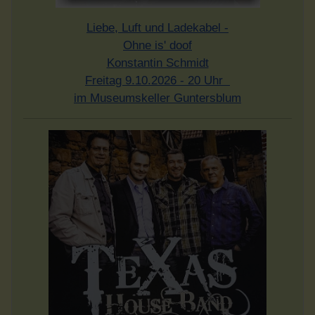
Liebe, Luft und Ladekabel -
Ohne is' doof
Konstantin Schmidt
Freitag 9.10.2026 - 20 Uhr
im Museumskeller Guntersblum