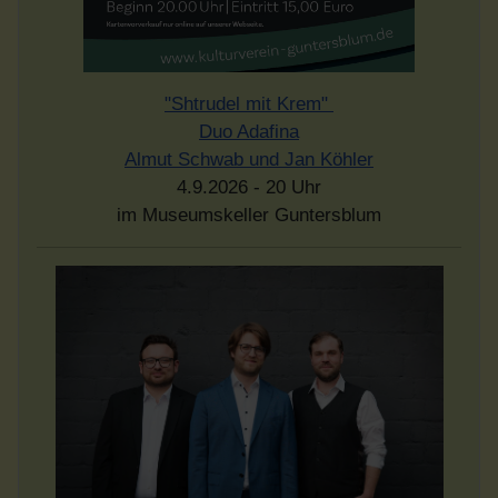
"Shtrudel mit Krem"
Duo Adafina
Almut Schwab und Jan Köhler
4.9.2026 - 20 Uhr
im Museumskeller Guntersblum