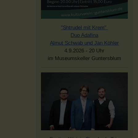
"Shtrudel mit Krem"
Duo Adafina
Almut Schwab und Jan Köhler
4.9.2026 - 20 Uhr
im Museumskeller Guntersblum