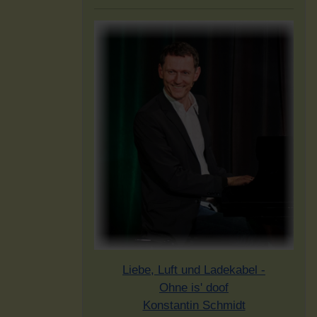
Liebe, Luft und Ladekabel -
Ohne is' doof
Konstantin Schmidt