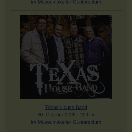
im Museumskeller Guntersblum
TeXas House Band
30. Oktober 2026 - 20 Uhr
im Museumskeller Guntersblum