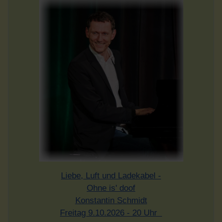
Liebe, Luft und Ladekabel -
Ohne is' doof
Konstantin Schmidt
Freitag 9.10.2026 - 20 Uhr