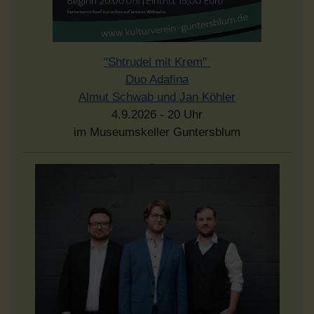
"Shtrudel mit Krem"
Duo Adafina
Almut Schwab und Jan Köhler
4.9.2026 - 20 Uhr
im Museumskeller Guntersblum