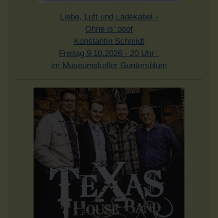
Liebe, Luft und Ladekabel -
Ohne is' doof
Konstantin Schmidt
Freitag 9.10.2026 - 20 Uhr
im Museumskeller Guntersblum