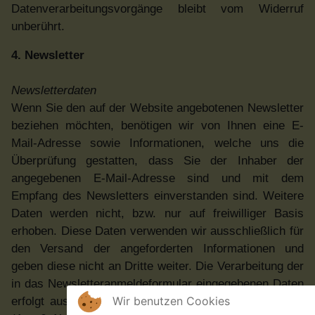
Datenverarbeitungsvorgänge bleibt vom Widerruf
unberührt.
4. Newsletter
Newsletterdaten
Wenn Sie den auf der Website angebotenen Newsletter
beziehen möchten, benötigen wir von Ihnen eine E-
Mail-Adresse sowie Informationen, welche uns die
Überprüfung gestatten, dass Sie der Inhaber der
angegebenen E-Mail-Adresse sind und mit dem
Empfang des Newsletters einverstanden sind. Weitere
Daten werden nicht, bzw. nur auf freiwilliger Basis
erhoben. Diese Daten verwenden wir ausschließlich für
den Versand der angeforderten Informationen und
geben diese nicht an Dritte weiter. Die Verarbeitung der
in das Newsletteranmeldeformular eingegebenen Daten
Wir benutzen Cookies
erfolgt ausschließlich auf Grundlage Ihrer Einwilligung