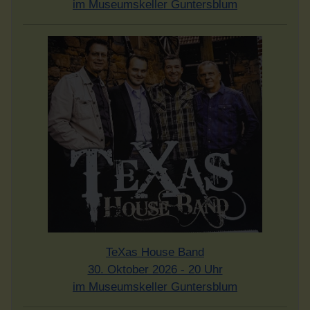
im Museumskeller Guntersblum
TeXas House Band
30. Oktober 2026 - 20 Uhr
im Museumskeller Guntersblum