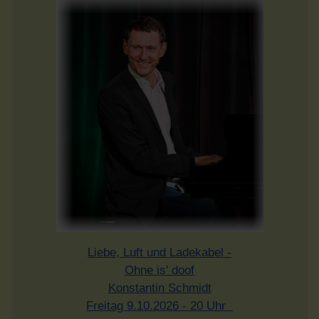
Liebe, Luft und Ladekabel -
Ohne is' doof
Konstantin Schmidt
Freitag 9.10.2026 - 20 Uhr