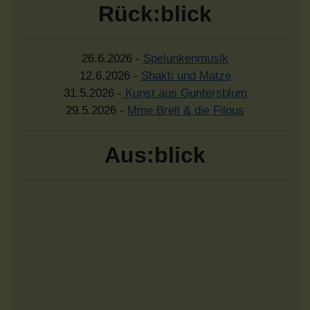
Rück:blick
26.6.2026 -
Spelunkenmusik
12.6.2026 -
Shakti und Matze
31.5.2026 -
Kunst aus Guntersblum
29.5.2026 -
Mme Brell & die Filous
Aus:blick
"Shtrudel mit Krem"
Duo Adafina
Almut Schwab und Jan Köhler
4.9.2026 - 20 Uhr
im Museumskeller Guntersblum