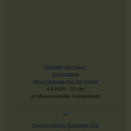
Bastian Weinig Standards Trio
"All About That Double Bass"
18. September 2026 - 20 Uhr
im Museumskeller Guntersblum
Rheinhesssiche Mundarten
Einführung in eine Sprachlandschaft
Vortrag von Dr. Rudolf Post
Sonntag, dem 20.9.2026 - 17 Uhr
Eintritt frei - Spenden erwünscht
im Museumskeller Guntersblum