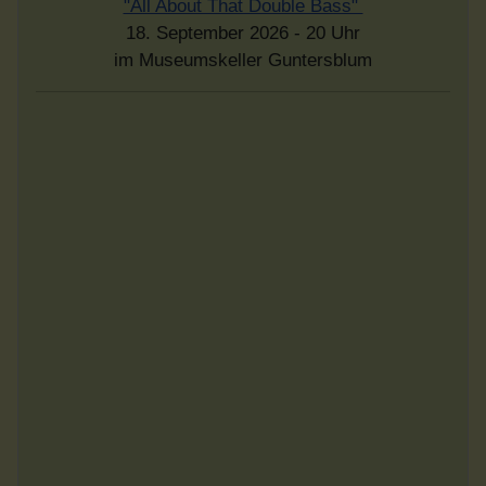
"Glück. Was im Leben wirklich zählt"
Vortrag von Prof. Dr. Hanno Beck
über die Glücksforschung
Sonntag, dem 27.9.2026 - 17 Uhr
Eintritt frei - Spenden erwünscht
im Museumskeller Guntersblum
Liebe, Luft und Ladekabel -
Ohne is' doof
Konstantin Schmidt
Freitag 9.10.2026 - 20 Uhr
im Museumskeller Guntersblum