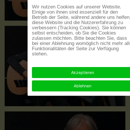
Wir nutzen Cookies auf unserer Website.
Einige von ihnen sind essenziell für den
Betrieb der Seite, während andere uns helfen
diese Website und die Nutzererfahrung zu
verbessern (Tracking Cookies). Sie können
selbst entscheiden, ob Sie die Cookies
zulassen möchten. Bitte beachten Sie, dass
bei einer Ablehnung womöglich nicht mehr all
Funktionalitäten der Seite zur Verfügung
stehen.
Akzeptieren
Ablehnen